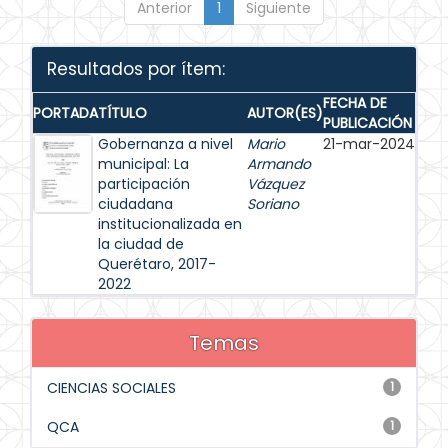
Anterior
1
Siguiente
Resultados por ítem:
FECHA DE
PORTADA
TÍTULO
AUTOR(ES)
PUBLICACIÓN
Gobernanza a nivel
Mario
21-mar-2024
municipal: La
Armando
participación
Vázquez
ciudadana
Soriano
institucionalizada en
la ciudad de
Querétaro, 2017-
2022
Temas
CIENCIAS SOCIALES
1
QCA
1