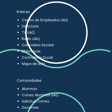
Enlaces
Correo de Empleados UAQ
Directorio
TV UAQ
Radio UAQ
Calendario Escolar
Bibliotecas
Contraloría Social
Mapa de sitio
Comunidades
Alumnos
Correo Alumnos UAQ
Solicitud Correo
Docentes