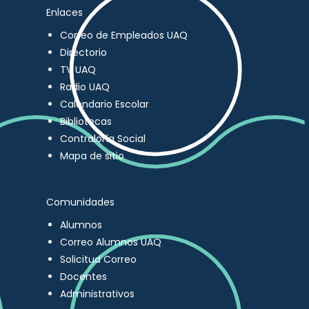
Enlaces
Correo de Empleados UAQ
Directorio
TV UAQ
Radio UAQ
Calendario Escolar
Bibliotecas
Contraloría Social
Mapa de sitio
Comunidades
Alumnos
Correo Alumnos UAQ
Solicitud Correo
Docentes
Administrativos