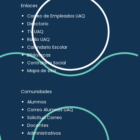
Enlaces
Correo de Empleados UAQ
Directorio
TV UAQ
Radio UAQ
Calendario Escolar
Bibliotecas
Contraloría Social
Mapa de sitio
Comunidades
Alumnos
Correo Alumnos UAQ
Solicitud Correo
Docentes
Administrativos