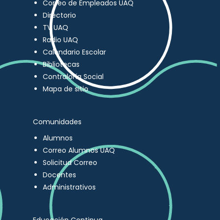
Correo de Empleados UAQ
Directorio
TV UAQ
Radio UAQ
Calendario Escolar
Bibliotecas
Contraloría Social
Mapa de sitio
Comunidades
Alumnos
Correo Alumnos UAQ
Solicitud Correo
Docentes
Administrativos