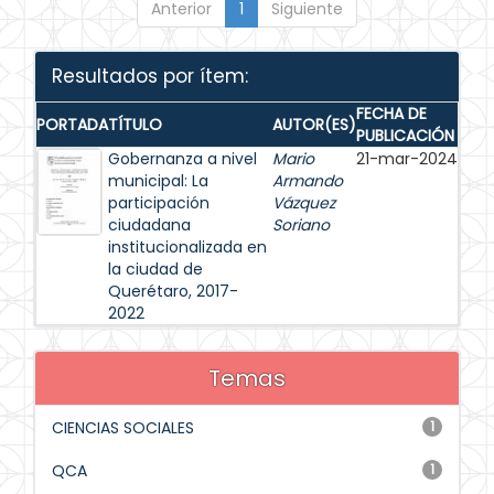
Anterior
1
Siguiente
Resultados por ítem:
FECHA DE
PORTADA
TÍTULO
AUTOR(ES)
PUBLICACIÓN
Gobernanza a nivel
Mario
21-mar-2024
municipal: La
Armando
participación
Vázquez
ciudadana
Soriano
institucionalizada en
la ciudad de
Querétaro, 2017-
2022
Temas
CIENCIAS SOCIALES
1
QCA
1