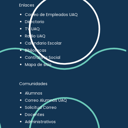
Enlaces
Correo de Empleados UAQ
Directorio
TV UAQ
Radio UAQ
Calendario Escolar
Bibliotecas
Contraloría Social
Mapa de sitio
Comunidades
Alumnos
Correo Alumnos UAQ
Solicitud Correo
Docentes
Administrativos