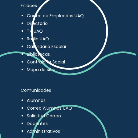
Enlaces
Correo de Empleados UAQ
Directorio
TV UAQ
Radio UAQ
Calendario Escolar
Bibliotecas
Contraloría Social
Mapa de sitio
Comunidades
Alumnos
Correo Alumnos UAQ
Solicitud Correo
Docentes
Administrativos