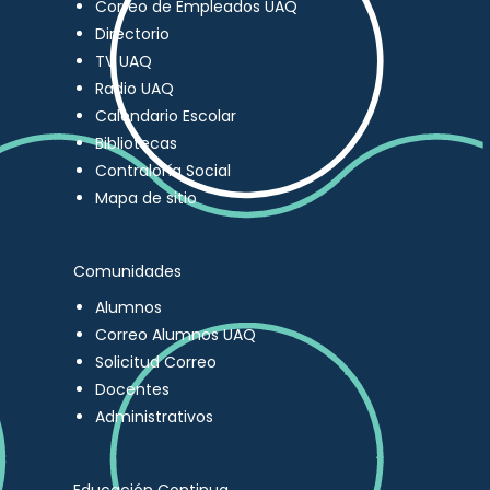
Correo de Empleados UAQ
Directorio
TV UAQ
Radio UAQ
Calendario Escolar
Bibliotecas
Contraloría Social
Mapa de sitio
Comunidades
Alumnos
Correo Alumnos UAQ
Solicitud Correo
Docentes
Administrativos