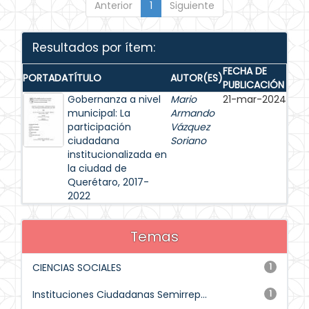
Anterior
1
Siguiente
Resultados por ítem:
FECHA DE
PORTADA
TÍTULO
AUTOR(ES)
PUBLICACIÓN
Gobernanza a nivel
Mario
21-mar-2024
municipal: La
Armando
participación
Vázquez
ciudadana
Soriano
institucionalizada en
la ciudad de
Querétaro, 2017-
2022
Temas
CIENCIAS SOCIALES
1
Instituciones Ciudadanas Semirrep...
1