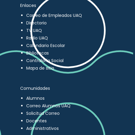
Enlaces
Correo de Empleados UAQ
Directorio
TV UAQ
Radio UAQ
Calendario Escolar
Bibliotecas
Contraloría Social
Mapa de sitio
Comunidades
Alumnos
Correo Alumnos UAQ
Solicitud Correo
Docentes
Administrativos