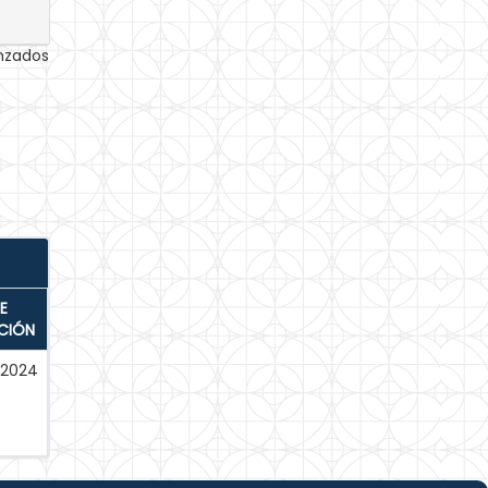
anzados
E
CIÓN
-2024