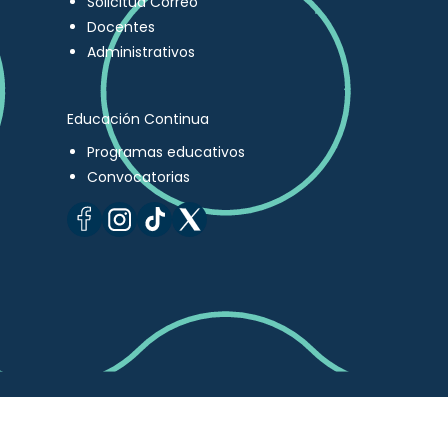
Solicitud Correo
Docentes
Administrativos
Educación Continua
Programas educativos
Convocatorias