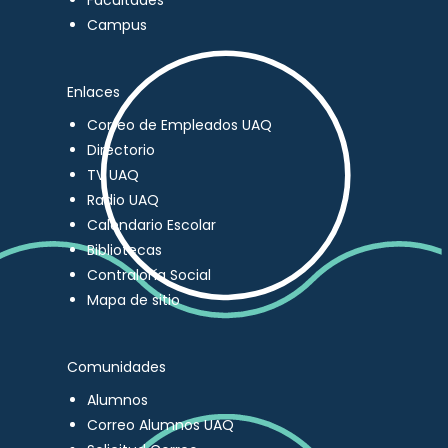
Facultades
Campus
Enlaces
Correo de Empleados UAQ
Directorio
TV UAQ
Radio UAQ
Calendario Escolar
Bibliotecas
Contraloría Social
Mapa de sitio
Comunidades
Alumnos
Correo Alumnos UAQ