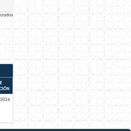
anzados
E
CIÓN
-2024