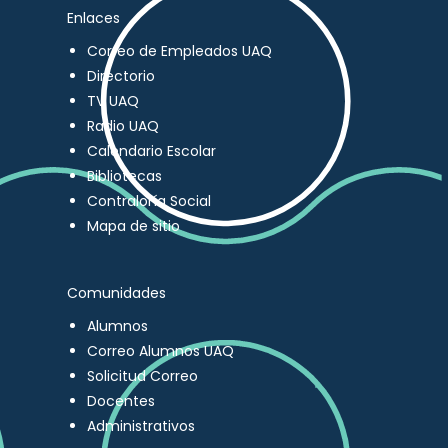
Enlaces
Correo de Empleados UAQ
Directorio
TV UAQ
Radio UAQ
Calendario Escolar
Bibliotecas
Contraloría Social
Mapa de sitio
Comunidades
Alumnos
Correo Alumnos UAQ
Solicitud Correo
Docentes
Administrativos