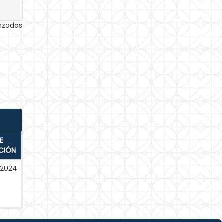
anzados
E
CIÓN
-2024