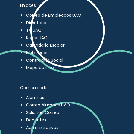
Enlaces
Correo de Empleados UAQ
Directorio
TV UAQ
Radio UAQ
Calendario Escolar
Bibliotecas
Contraloría Social
Mapa de sitio
Comunidades
Alumnos
Correo Alumnos UAQ
Solicitud Correo
Docentes
Administrativos