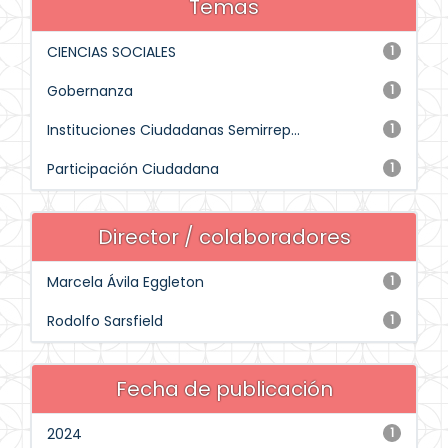
Temas
CIENCIAS SOCIALES
1
Gobernanza
1
Instituciones Ciudadanas Semirrep...
1
Participación Ciudadana
1
Director / colaboradores
Marcela Ávila Eggleton
1
Rodolfo Sarsfield
1
Fecha de publicación
2024
1