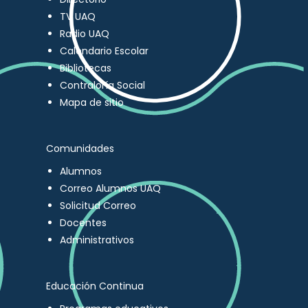
TV UAQ
Radio UAQ
Calendario Escolar
Bibliotecas
Contraloría Social
Mapa de sitio
Comunidades
Alumnos
Correo Alumnos UAQ
Solicitud Correo
Docentes
Administrativos
Educación Continua