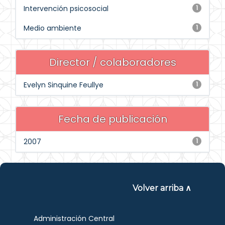
Intervención psicosocial
1
Medio ambiente
1
Director / colaboradores
Evelyn Sinquine Feullye
1
Fecha de publicación
2007
1
Volver arriba ∧
Administración Central