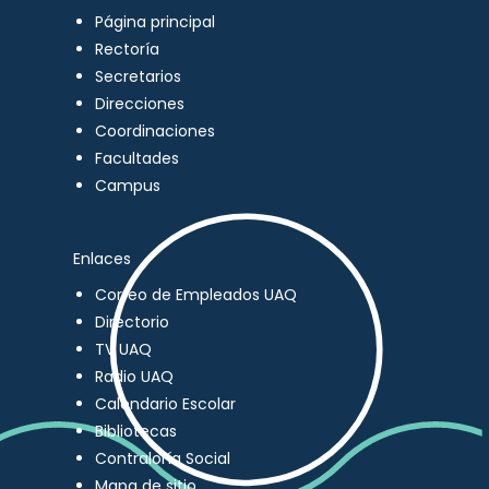
Página principal
Rectoría
Secretarios
Direcciones
Coordinaciones
Facultades
Campus
Enlaces
Correo de Empleados UAQ
Directorio
TV UAQ
Radio UAQ
Calendario Escolar
Bibliotecas
Contraloría Social
Mapa de sitio