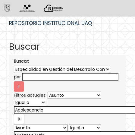
Skip
REPOSITORIO INSTITUCIONAL UAQ
navigation
Buscar
Buscar:
por
Filtros actuales: