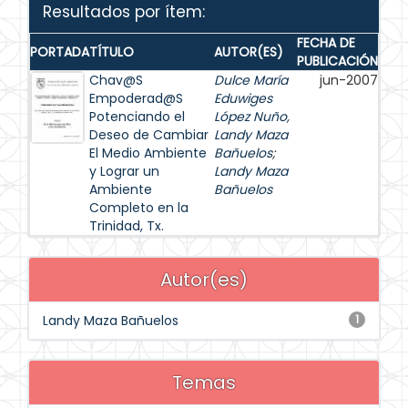
Resultados por ítem:
FECHA DE
PORTADA
TÍTULO
AUTOR(ES)
PUBLICACIÓN
Chav@S
Dulce María
jun-2007
Empoderad@S
Eduwiges
Potenciando el
López Nuño,
Deseo de Cambiar
Landy Maza
El Medio Ambiente
Bañuelos
;
y Lograr un
Landy Maza
Ambiente
Bañuelos
Completo en la
Trinidad, Tx.
Autor(es)
Landy Maza Bañuelos
1
Temas