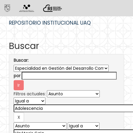
Skip
REPOSITORIO INSTITUCIONAL UAQ
navigation
Buscar
Buscar:
por
Filtros actuales: