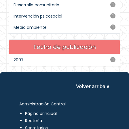
Desarrollo comunitario
1
Intervención psicosocial
1
Medio ambiente
1
Fecha de publicación
2007
1
Volver arriba ∧
Administración Central
Página principal
Rectoría
Secretarios