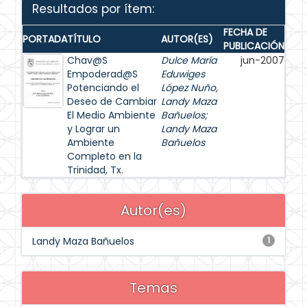
Resultados por ítem:
FECHA DE
PORTADA
TÍTULO
AUTOR(ES)
PUBLICACIÓN
Chav@S
Dulce María
jun-2007
Empoderad@S
Eduwiges
Potenciando el
López Nuño,
Deseo de Cambiar
Landy Maza
El Medio Ambiente
Bañuelos
;
y Lograr un
Landy Maza
Ambiente
Bañuelos
Completo en la
Trinidad, Tx.
Autor(es)
Landy Maza Bañuelos
1
Temas