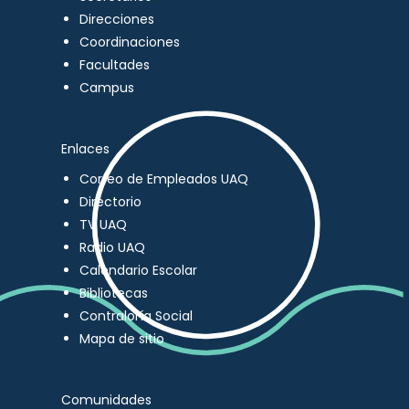
Direcciones
Coordinaciones
Facultades
Campus
Enlaces
Correo de Empleados UAQ
Directorio
TV UAQ
Radio UAQ
Calendario Escolar
Bibliotecas
Contraloría Social
Mapa de sitio
Comunidades