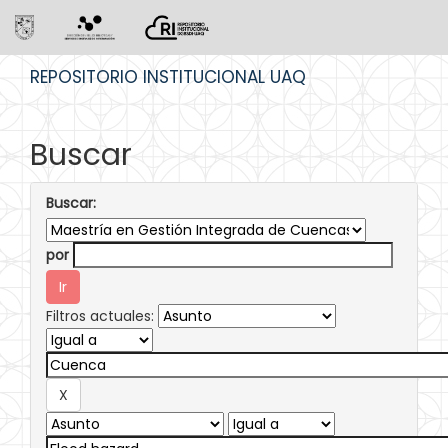
Skip
REPOSITORIO INSTITUCIONAL UAQ
navigation
Buscar
Buscar:
por
Filtros actuales: