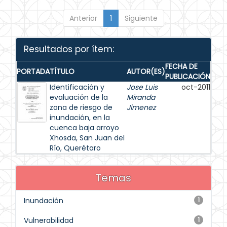
Anterior
1
Siguiente
Resultados por ítem:
FECHA DE
PORTADA
TÍTULO
AUTOR(ES)
PUBLICACIÓN
Identificación y
Jose Luis
oct-2011
evaluación de la
Miranda
zona de riesgo de
Jimenez
inundación, en la
cuenca baja arroyo
Xhosda, San Juan del
Río, Querétaro
Temas
Inundación
1
Vulnerabilidad
1