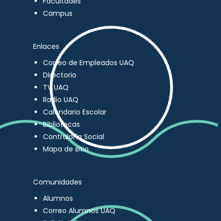
Facultades
Campus
Enlaces
Correo de Empleados UAQ
Directorio
TV UAQ
Radio UAQ
Calendario Escolar
Bibliotecas
Contraloría Social
Mapa de sitio
Comunidades
Alumnos
Correo Alumnos UAQ