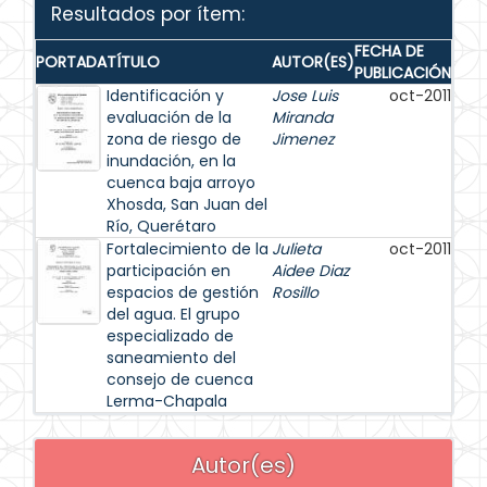
Resultados por ítem:
FECHA DE
PORTADA
TÍTULO
AUTOR(ES)
PUBLICACIÓN
Identificación y
Jose Luis
oct-2011
evaluación de la
Miranda
zona de riesgo de
Jimenez
inundación, en la
cuenca baja arroyo
Xhosda, San Juan del
Río, Querétaro
Fortalecimiento de la
Julieta
oct-2011
participación en
Aidee Diaz
espacios de gestión
Rosillo
del agua. El grupo
especializado de
saneamiento del
consejo de cuenca
Lerma-Chapala
Autor(es)