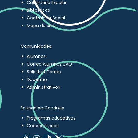
Calendario Escolar
Bibliotecas
Contraloría Social
Mapa de sitio
Comunidades
Alumnos
Correo Alumnos UAQ
Solicitud Correo
Docentes
Administrativos
Educación Continua
Programas educativos
Convocatorias