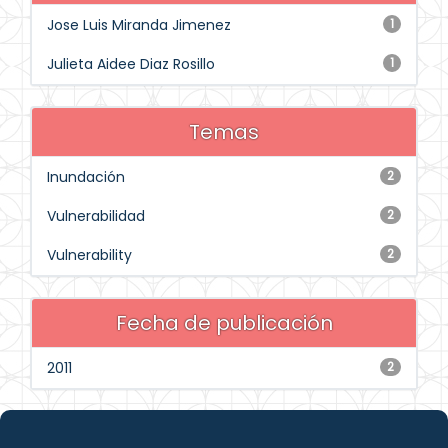
Jose Luis Miranda Jimenez
1
Julieta Aidee Diaz Rosillo
1
Temas
Inundación
2
Vulnerabilidad
2
Vulnerability
2
Fecha de publicación
2011
2