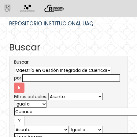
Skip
REPOSITORIO INSTITUCIONAL UAQ
navigation
Buscar
Buscar:
por
Filtros actuales: