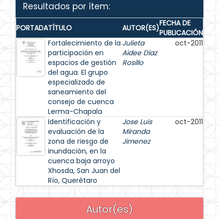
Resultados por ítem:
FECHA DE
PORTADA
TÍTULO
AUTOR(ES)
PUBLICACIÓN
Fortalecimiento de la
Julieta
oct-2011
participación en
Aidee Diaz
espacios de gestión
Rosillo
del agua. El grupo
especializado de
saneamiento del
consejo de cuenca
Lerma-Chapala
Identificación y
Jose Luis
oct-2011
evaluación de la
Miranda
zona de riesgo de
Jimenez
inundación, en la
cuenca baja arroyo
Xhosda, San Juan del
Río, Querétaro
Autor(es)