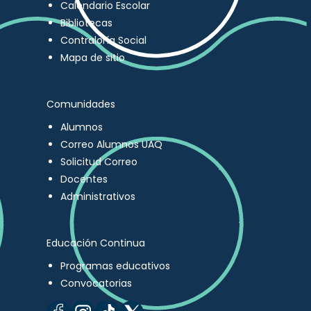
Calendario Escolar
Bibliotecas
Contraloría Social
Mapa de sitio
Comunidades
Alumnos
Correo Alumnos UAQ
Solicitud Correo
Docentes
Administrativos
Educación Continua
Programas educativos
Convocatorias