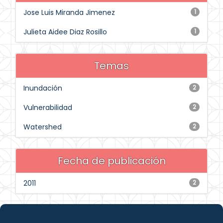
Jose Luis Miranda Jimenez
1
Julieta Aidee Diaz Rosillo
1
Temas
Inundación
2
Vulnerabilidad
2
Watershed
2
Fecha de publicación
2011
2