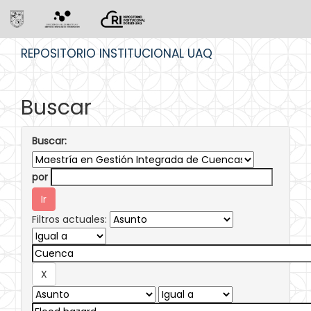
Skip
REPOSITORIO INSTITUCIONAL UAQ
navigation
Buscar
Buscar:
por
Filtros actuales: