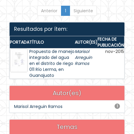
Anterior
1
Siguiente
Resultados por ítem:
FECHA DE
PORTADA
TÍTULO
AUTOR(ES)
PUBLICACIÓN
Propuesta de manejo
Marisol
nov-2015
integrado del agua
Arreguin
en el distrito de riego
Ramos
011 Río Lerma, en
Guanajuato
Autor(es)
Marisol Arreguin Ramos
1
Temas