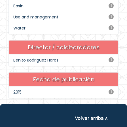
Basin
1
Use and management
1
Water
1
Director / colaboradores
Benito Rodriguez Haros
1
Fecha de publicación
2015
1
Volver arriba ∧