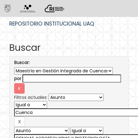
Skip
REPOSITORIO INSTITUCIONAL UAQ
navigation
Buscar
Buscar:
por
Filtros actuales: