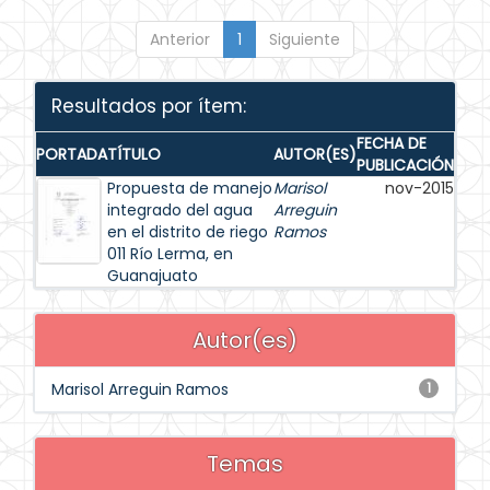
Anterior
1
Siguiente
Resultados por ítem:
FECHA DE
PORTADA
TÍTULO
AUTOR(ES)
PUBLICACIÓN
Propuesta de manejo
Marisol
nov-2015
integrado del agua
Arreguin
en el distrito de riego
Ramos
011 Río Lerma, en
Guanajuato
Autor(es)
Marisol Arreguin Ramos
1
Temas