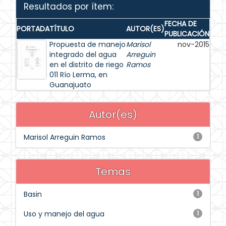
Resultados por ítem:
FECHA DE
PORTADA
TÍTULO
AUTOR(ES)
PUBLICACIÓN
Propuesta de manejo
Marisol
nov-2015
integrado del agua
Arreguin
en el distrito de riego
Ramos
011 Río Lerma, en
Guanajuato
Autor(es)
Marisol Arreguin Ramos
1
Temas
Basin
1
Uso y manejo del agua
1