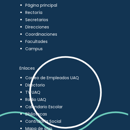
Página principal
Rectoría
Secretarios
Direcciones
Coordinaciones
Facultades
Campus
Enlaces
Correo de Empleados UAQ
Directorio
TV UAQ
Radio UAQ
Calendario Escolar
Bibliotecas
Contraloría Social
Mapa de sitio