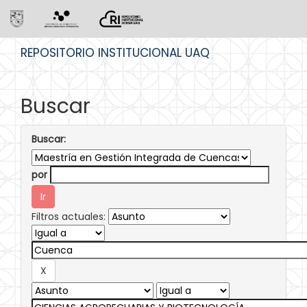
Skip
REPOSITORIO INSTITUCIONAL UAQ
navigation
Buscar
Buscar:
por
Filtros actuales: