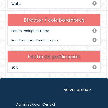
Water
1
Director / colaboradores
Benito Rodriguez Haros
1
Raul Francisco Pineda Lopez
1
Fecha de publicación
2015
1
Volver arriba ∧
Administración Central