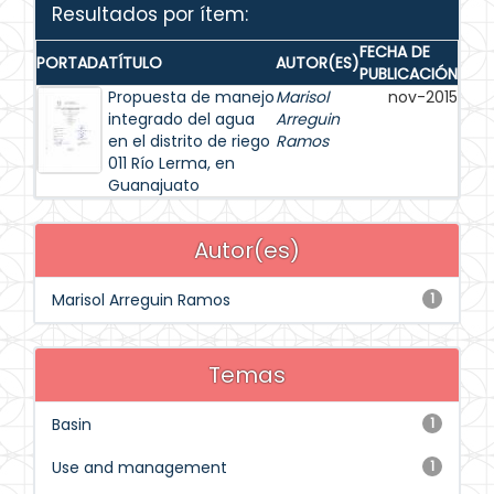
Resultados por ítem:
FECHA DE
PORTADA
TÍTULO
AUTOR(ES)
PUBLICACIÓN
Propuesta de manejo
Marisol
nov-2015
integrado del agua
Arreguin
en el distrito de riego
Ramos
011 Río Lerma, en
Guanajuato
Autor(es)
Marisol Arreguin Ramos
1
Temas
Basin
1
Use and management
1