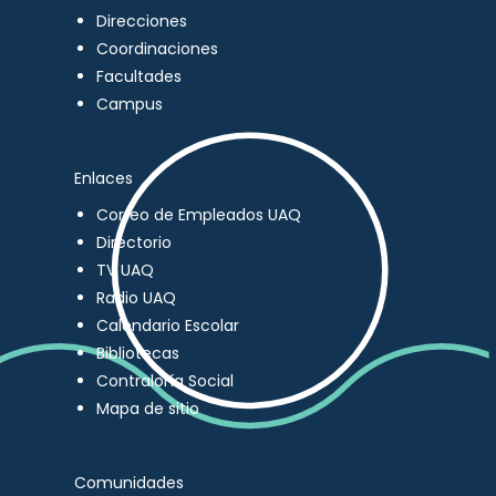
Direcciones
Coordinaciones
Facultades
Campus
Enlaces
Correo de Empleados UAQ
Directorio
TV UAQ
Radio UAQ
Calendario Escolar
Bibliotecas
Contraloría Social
Mapa de sitio
Comunidades