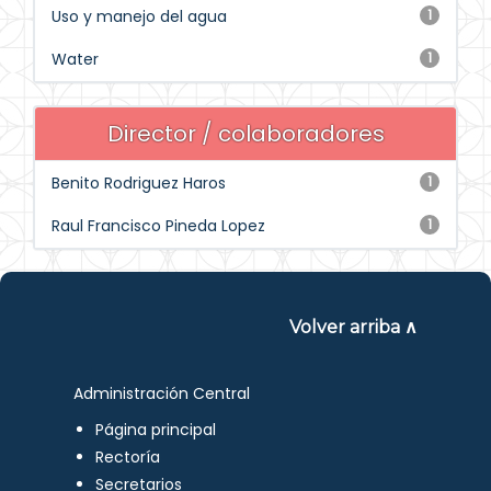
Uso y manejo del agua
1
Water
1
Director / colaboradores
Benito Rodriguez Haros
1
Raul Francisco Pineda Lopez
1
Volver arriba ∧
Administración Central
Página principal
Rectoría
Secretarios