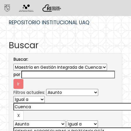
Skip
REPOSITORIO INSTITUCIONAL UAQ
navigation
Buscar
Buscar:
por
Filtros actuales: