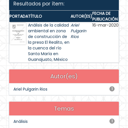
Resultados por ítem:
FECHA DE
PORTADA
TÍTULO
AUTOR(ES)
PUBLICACIÓN
Análisis de la calidad
Ariel
16-mar-2020
ambiental en zona
Pulgarin
de construcción de
Rios
la presa El Realito, en
la cuenca del río
Santa María en
Guanajuato, México
Autor(es)
Ariel Pulgarin Rios
1
Temas
Análisis
1