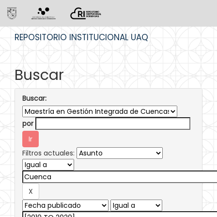
Skip
REPOSITORIO INSTITUCIONAL UAQ
navigation
Buscar
Buscar:
por
Filtros actuales: