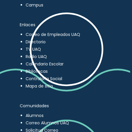
Campus
Enlaces
Correo de Empleados UAQ
Directorio
TV UAQ
Radio UAQ
Calendario Escolar
Bibliotecas
Contraloría Social
Mapa de sitio
Comunidades
Alumnos
Correo Alumnos UAQ
Solicitud Correo