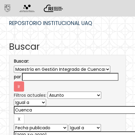
Skip
REPOSITORIO INSTITUCIONAL UAQ
navigation
Buscar
Buscar:
por
Filtros actuales: