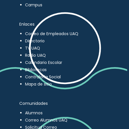
Campus
Enlaces
Correo de Empleados UAQ
Directorio
TV UAQ
Radio UAQ
Calendario Escolar
Bibliotecas
Contraloría Social
Mapa de sitio
Comunidades
Alumnos
Correo Alumnos UAQ
Solicitud Correo