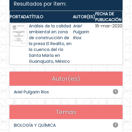
Resultados por ítem:
FECHA DE
PORTADA
TÍTULO
AUTOR(ES)
PUBLICACIÓN
Análisis de la calidad
Ariel
16-mar-2020
ambiental en zona
Pulgarin
de construcción de
Rios
la presa El Realito, en
la cuenca del río
Santa María en
Guanajuato, México
Autor(es)
Ariel Pulgarin Rios
1
Temas
BIOLOGÍA Y QUÍMICA
1