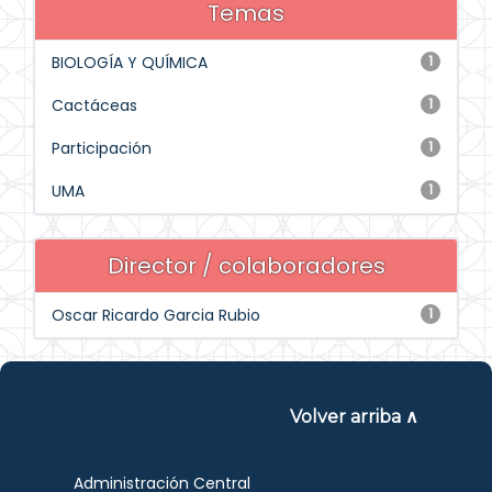
Temas
BIOLOGÍA Y QUÍMICA
1
Cactáceas
1
Participación
1
UMA
1
Director / colaboradores
Oscar Ricardo Garcia Rubio
1
Volver arriba ∧
Administración Central