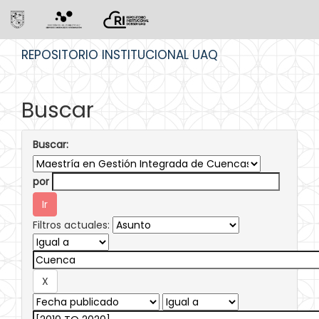
Skip
REPOSITORIO INSTITUCIONAL UAQ
navigation
Buscar
Buscar:
por
Filtros actuales: