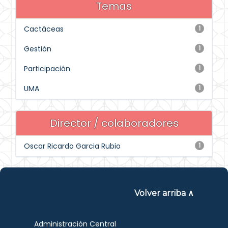
Temas
Cactáceas
1
Gestión
1
Participación
1
UMA
1
Director / colaboradores
Oscar Ricardo Garcia Rubio
1
Volver arriba ∧
Administración Central