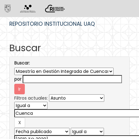
Skip
REPOSITORIO INSTITUCIONAL UAQ
navigation
Buscar
Buscar:
por
Filtros actuales: