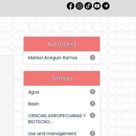
Autor(es)
Marisol Arreguin Ramos
1
Temas
Agua
1
Basin
1
CIENCIAS AGROPECUARIAS Y
1
BIOTECNO...
Use and management
1