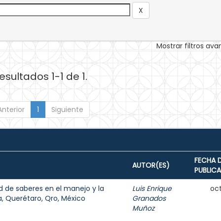
Mostrar filtros av
esultados 1-1 de 1.
Anterior
1
Siguiente
FECHA 
AUTOR(ES)
PUBLIC
ad de saberes en el manejo y la
Luis Enrique
oct
ya, Querétaro, Qro, México
Granados
Muñoz