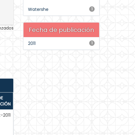
Watershe
1
anzados
Fecha de publicación
2011
1
DE
ACIÓN
-2011