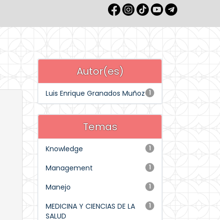
Autor(es)
Luis Enrique Granados Muñoz
1
Temas
Knowledge
1
Management
1
Manejo
1
MEDICINA Y CIENCIAS DE LA
1
SALUD