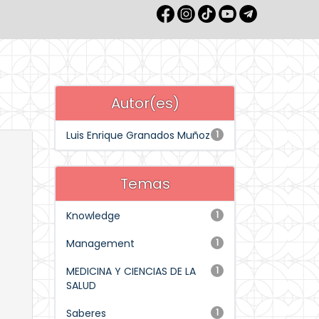
Autor(es)
Luis Enrique Granados Muñoz
1
Temas
Knowledge
1
Management
1
MEDICINA Y CIENCIAS DE LA
1
SALUD
Saberes
1