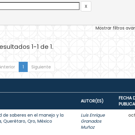
Mostrar filtros av
esultados 1-1 de 1.
Anterior
1
Siguiente
FECHA 
AUTOR(ES)
PUBLIC
ad de saberes en el manejo y la
Luis Enrique
oct
ya, Querétaro, Qro, México
Granados
Muñoz