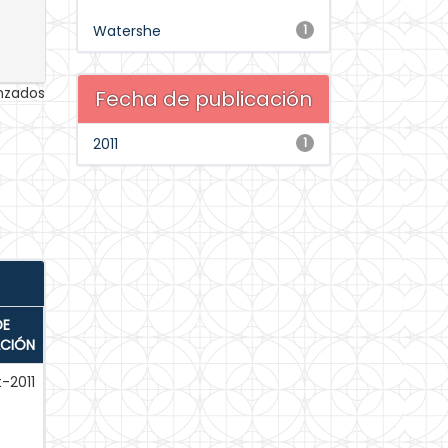
Watershe
1
anzados
Fecha de publicación
2011
1
DE
ACIÓN
-2011