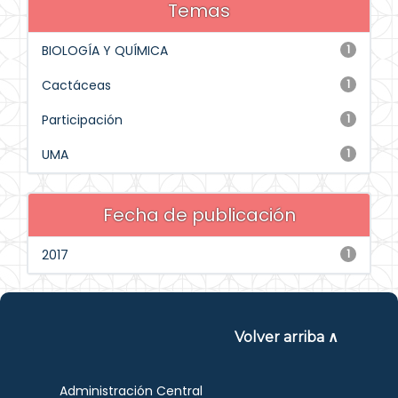
Temas
BIOLOGÍA Y QUÍMICA
1
Cactáceas
1
Participación
1
UMA
1
Fecha de publicación
2017
1
Volver arriba ∧
Administración Central