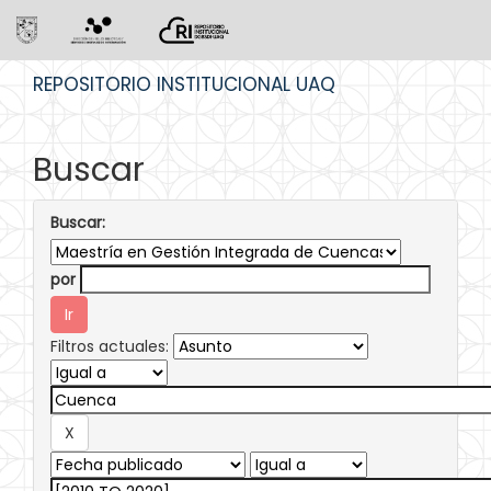
Skip
REPOSITORIO INSTITUCIONAL UAQ
navigation
Buscar
Buscar:
por
Filtros actuales: