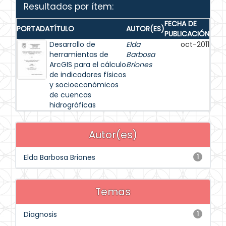
Resultados por ítem:
FECHA DE
PORTADA
TÍTULO
AUTOR(ES)
PUBLICACIÓN
Desarrollo de
Elda
oct-2011
herramientas de
Barbosa
ArcGIS para el cálculo
Briones
de indicadores físicos
y socioeconómicos
de cuencas
hidrográficas
Autor(es)
Elda Barbosa Briones
1
Temas
Diagnosis
1