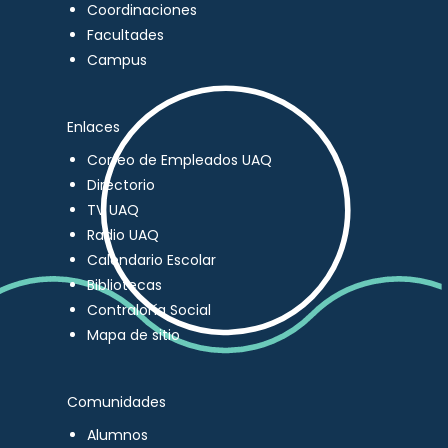
Coordinaciones
Facultades
Campus
Enlaces
Correo de Empleados UAQ
Directorio
TV UAQ
Radio UAQ
Calendario Escolar
Bibliotecas
Contraloría Social
Mapa de sitio
Comunidades
Alumnos