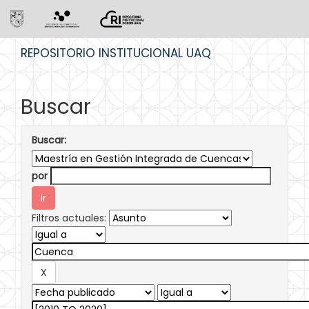
Skip
REPOSITORIO INSTITUCIONAL UAQ
navigation
Buscar
Buscar:
por
Filtros actuales: