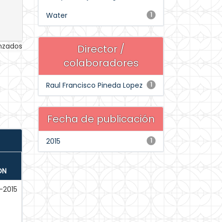
Water
1
anzados
Director /
colaboradores
Raul Francisco Pineda Lopez
1
Fecha de publicación
2015
1
ÓN
-2015