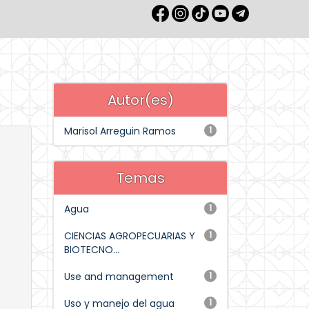
Autor(es)
Marisol Arreguin Ramos
1
Temas
Agua
1
CIENCIAS AGROPECUARIAS Y
1
BIOTECNO...
Use and management
1
Uso y manejo del agua
1