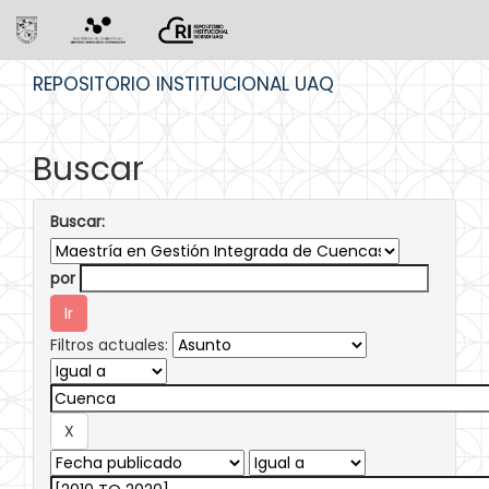
Skip
REPOSITORIO INSTITUCIONAL UAQ
navigation
Buscar
Buscar:
por
Filtros actuales: