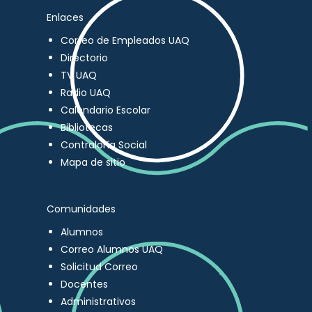
Enlaces
Correo de Empleados UAQ
Directorio
TV UAQ
Radio UAQ
Calendario Escolar
Bibliotecas
Contraloría Social
Mapa de sitio
Comunidades
Alumnos
Correo Alumnos UAQ
Solicitud Correo
Docentes
Administrativos