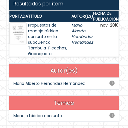
Resultados por ítem:
FECHA DE
PORTADA
TÍTULO
AUTOR(ES)
PUBLICACIÓN
Propuestas de
Mario
nov-2010
manejo hídrico
Alberto
conjunto en la
Hernández
subcuenca
Hernández
Támbula-Picachos,
Guanajuato
Autor(es)
Mario Alberto Hernández Hernández
1
Temas
Manejo hídrico conjunto
1