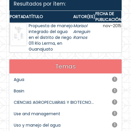
Resultados por ítem:
FECHA DE
PORTADA
TÍTULO
AUTOR(ES)
PUBLICACIÓN
Propuesta de manejo
Marisol
nov-2015
integrado del agua
Arreguin
en el distrito de riego
Ramos
011 Río Lerma, en
Guanajuato
Temas
Agua
1
Basin
1
CIENCIAS AGROPECUARIAS Y BIOTECNO...
1
Use and management
1
Uso y manejo del agua
1