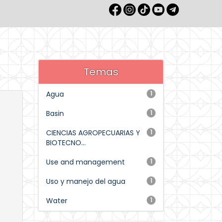
Temas
Agua
1
Basin
1
CIENCIAS AGROPECUARIAS Y
1
BIOTECNO...
Use and management
1
Uso y manejo del agua
1
Water
1