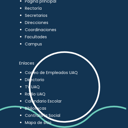
Página principal
Rectoría
Secretarios
Direcciones
Coordinaciones
Facultades
Campus
Enlaces
Correo de Empleados UAQ
Directorio
TV UAQ
Radio UAQ
Calendario Escolar
Bibliotecas
Contraloría Social
Mapa de sitio