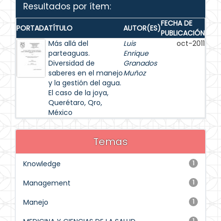
Resultados por ítem:
FECHA DE
PORTADA
TÍTULO
AUTOR(ES)
PUBLICACIÓN
Más allá del
Luis
oct-2011
parteaguas.
Enrique
Diversidad de
Granados
saberes en el manejo
Muñoz
y la gestión del agua.
El caso de la joya,
Querétaro, Qro,
México
Temas
Knowledge
1
Management
1
Manejo
1
1