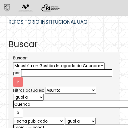
Skip
REPOSITORIO INSTITUCIONAL UAQ
navigation
Buscar
Buscar:
por
Filtros actuales: