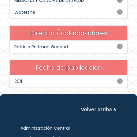
MEDICINA Y CIENCIAS DE LA SALUD
Watershe
1
Director / colaboradores
Patricia Roitman Genoud
1
Fecha de publicación
2011
1
Volver arriba ∧
Administración Central