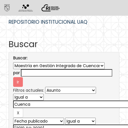
Skip
REPOSITORIO INSTITUCIONAL UAQ
navigation
Buscar
Buscar:
por
Filtros actuales: