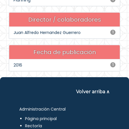
Planning
Director / colaboradores
Juan Alfredo Hernandez Guerrero
1
Fecha de publicación
2016
1
Volver arriba ∧
Administración Central
Página principal
Rectoría