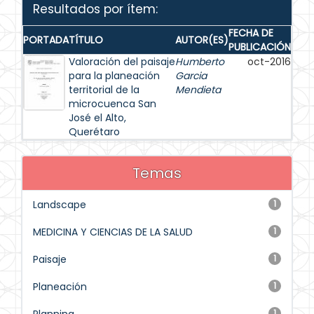
Resultados por ítem:
FECHA DE
PORTADA
TÍTULO
AUTOR(ES)
PUBLICACIÓN
Valoración del paisaje
Humberto
oct-2016
para la planeación
Garcia
territorial de la
Mendieta
microcuenca San
José el Alto,
Querétaro
Temas
Landscape
1
MEDICINA Y CIENCIAS DE LA SALUD
1
Paisaje
1
Planeación
1
1