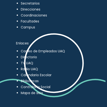
Secretarios
Direcciones
Coordinaciones
Facultades
Campus
Enlaces
Correo de Empleados UAQ
Directorio
TV UAQ
Radio UAQ
Calendario Escolar
Bibliotecas
Contraloría Social
Mapa de sitio