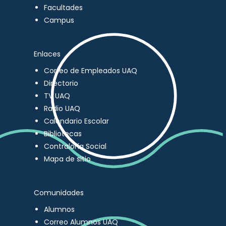
Facultades
Campus
Enlaces
Correo de Empleados UAQ
Directorio
TV UAQ
Radio UAQ
Calendario Escolar
Bibliotecas
Contraloría Social
Mapa de sitio
Comunidades
Alumnos
Correo Alumnos UAQ