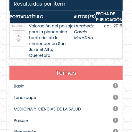
Resultados por ítem:
FECHA DE
PORTADA
TÍTULO
AUTOR(ES)
PUBLICACIÓN
Valoración del paisaje
Humberto
oct-2016
para la planeación
Garcia
territorial de la
Mendieta
microcuenca San
José el Alto,
Querétaro
Temas
Basin
1
Landscape
1
MEDICINA Y CIENCIAS DE LA SALUD
1
Paisaje
1
1