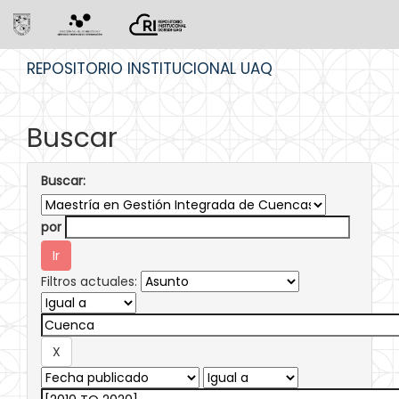
Skip
REPOSITORIO INSTITUCIONAL UAQ
navigation
Buscar
Buscar:
por
Filtros actuales: