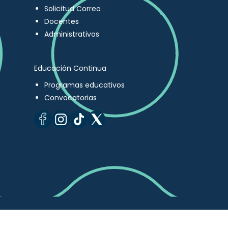
Solicitud Correo
Docentes
Administrativos
Educación Continua
Programas educativos
Convocatorias