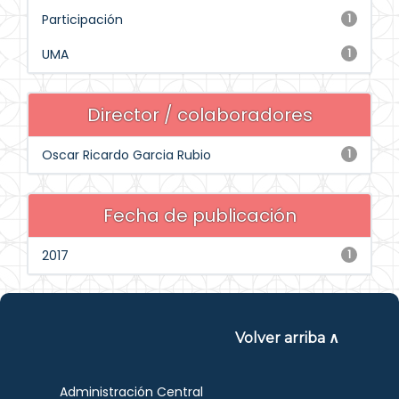
Participación
1
UMA
1
Director / colaboradores
Oscar Ricardo Garcia Rubio
1
Fecha de publicación
2017
1
Volver arriba ∧
Administración Central