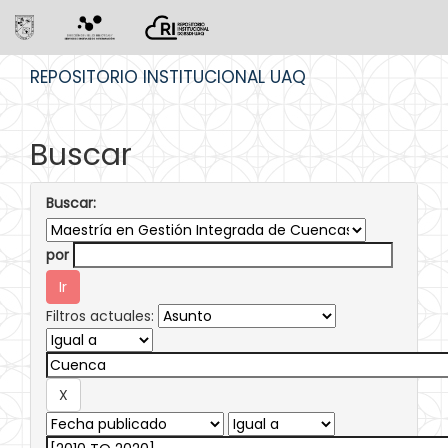
Skip
REPOSITORIO INSTITUCIONAL UAQ
navigation
Buscar
Buscar:
por
Filtros actuales: