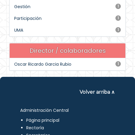
Gestión
1
Participación
1
UMA
1
Director / colaboradores
Oscar Ricardo Garcia Rubio
1
Volver arriba ∧
Administración Central
Página principal
Rectoría