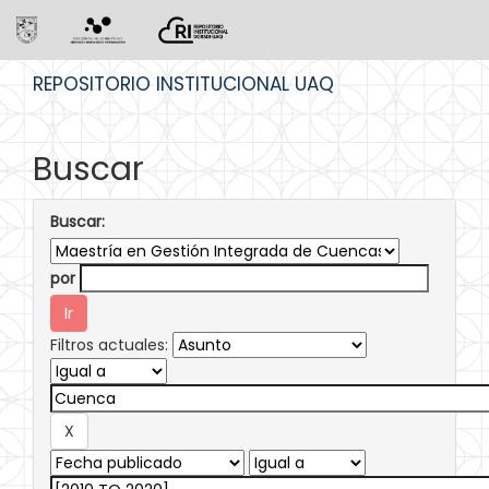
Skip
REPOSITORIO INSTITUCIONAL UAQ
navigation
Buscar
Buscar:
por
Filtros actuales: