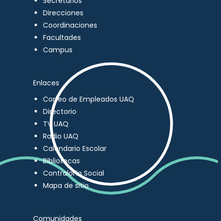
Secretarios
Direcciones
Coordinaciones
Facultades
Campus
Enlaces
Correo de Empleados UAQ
Directorio
TV UAQ
Radio UAQ
Calendario Escolar
Bibliotecas
Contraloría Social
Mapa de sitio
Comunidades