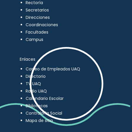
Rectoría
Secretarios
Direcciones
Coordinaciones
Facultades
Campus
Enlaces
Correo de Empleados UAQ
Directorio
TV UAQ
Radio UAQ
Calendario Escolar
Bibliotecas
Contraloría Social
Mapa de sitio