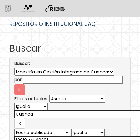
Skip
REPOSITORIO INSTITUCIONAL UAQ
navigation
Buscar
Buscar:
por
Filtros actuales: