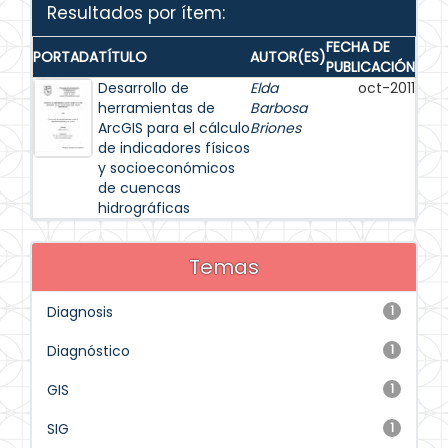
Resultados por ítem:
FECHA DE
PORTADA
TÍTULO
AUTOR(ES)
PUBLICACIÓN
Desarrollo de
Elda
oct-2011
herramientas de
Barbosa
ArcGIS para el cálculo
Briones
de indicadores físicos
y socioeconómicos
de cuencas
hidrográficas
Temas
Diagnosis
1
Diagnóstico
1
GIS
1
SIG
1