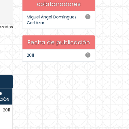
colaboradores
Miguel Ángel Domínguez
1
Cortázar
anzados
Fecha de publicación
2011
1
E
CIÓN
-2011