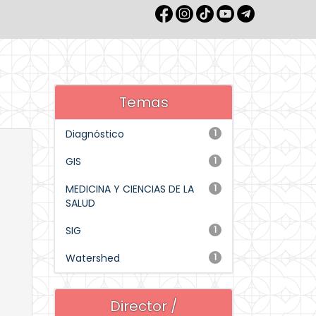
Temas
Diagnóstico
1
GIS
1
MEDICINA Y CIENCIAS DE LA
1
SALUD
SIG
1
Watershed
1
Director /