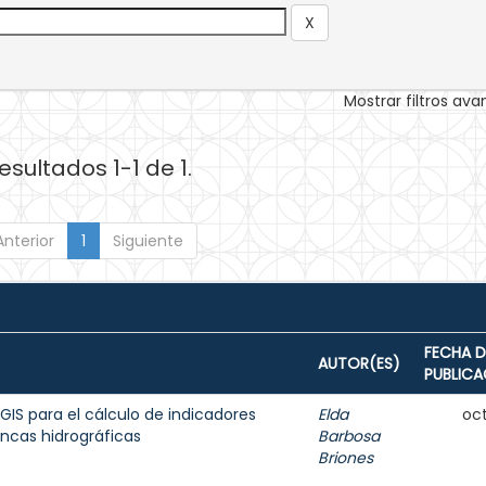
Mostrar filtros av
esultados 1-1 de 1.
Anterior
1
Siguiente
FECHA D
AUTOR(ES)
PUBLICA
GIS para el cálculo de indicadores
Elda
oct
ncas hidrográficas
Barbosa
Briones