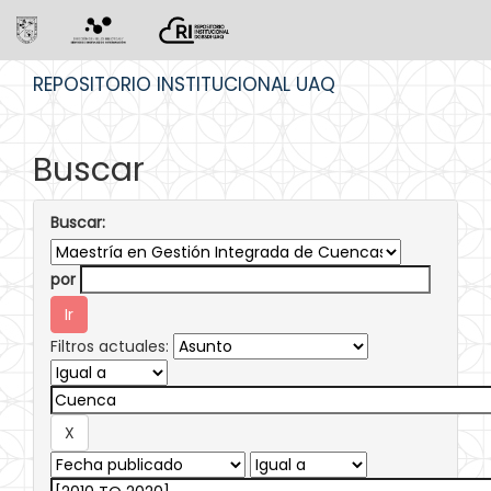
Skip
REPOSITORIO INSTITUCIONAL UAQ
navigation
Buscar
Buscar:
por
Filtros actuales: