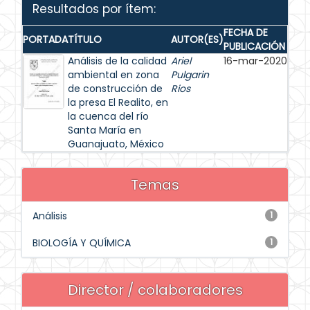
Resultados por ítem:
FECHA DE
PORTADA
TÍTULO
AUTOR(ES)
PUBLICACIÓN
Análisis de la calidad
Ariel
16-mar-2020
ambiental en zona
Pulgarin
de construcción de
Rios
la presa El Realito, en
la cuenca del río
Santa María en
Guanajuato, México
Temas
Análisis
1
BIOLOGÍA Y QUÍMICA
1
Director / colaboradores