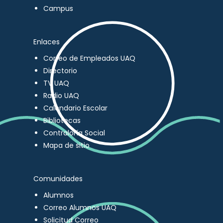
Campus
Enlaces
Correo de Empleados UAQ
Directorio
TV UAQ
Radio UAQ
Calendario Escolar
Bibliotecas
Contraloría Social
Mapa de sitio
Comunidades
Alumnos
Correo Alumnos UAQ
Solicitud Correo