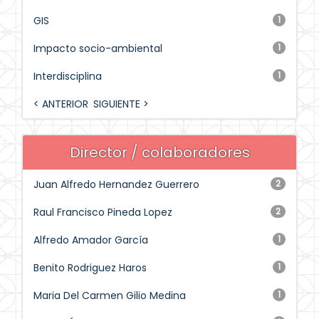
GIS
1
Impacto socio-ambiental
1
Interdisciplina
1
< ANTERIOR
SIGUIENTE >
Director / colaboradores
Juan Alfredo Hernandez Guerrero
2
Raul Francisco Pineda Lopez
2
Alfredo Amador García
1
Benito Rodriguez Haros
1
Maria Del Carmen Gilio Medina
1