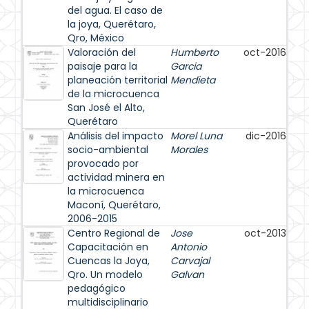
del agua. El caso de
la joya, Querétaro,
Qro, México
Valoración del
Humberto
oct-2016
paisaje para la
Garcia
planeación territorial
Mendieta
de la microcuenca
San José el Alto,
Querétaro
Análisis del impacto
Morel Luna
dic-2016
socio-ambiental
Morales
provocado por
actividad minera en
la microcuenca
Maconí, Querétaro,
2006-2015
Centro Regional de
Jose
oct-2013
Capacitación en
Antonio
Cuencas la Joya,
Carvajal
Qro. Un modelo
Galvan
pedagógico
multidisciplinario