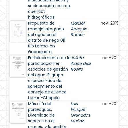
indicadores físicos y
socioeconómicos de
cuencas
hidrográficas
Propuesta de
Marisol
nov-2015
manejo integrado
Arreguin
del agua en el
Ramos
distrito de riego 011
Río Lerma, en
Guanajuato
Fortalecimiento de la
Julieta
oct-2011
participación en
Aidee Diaz
espacios de gestión
Rosillo
del agua. El grupo
especializado de
saneamiento del
consejo de cuenca
Lerma-Chapala
Más allá del
Luis
oct-2011
parteaguas.
Enrique
Diversidad de
Granados
saberes en el
Muñoz
manejo y la gestión