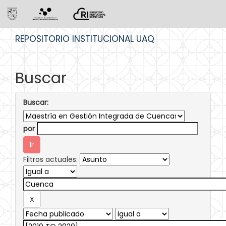
Skip
REPOSITORIO INSTITUCIONAL UAQ
navigation
Buscar
Buscar:
por
Filtros actuales: