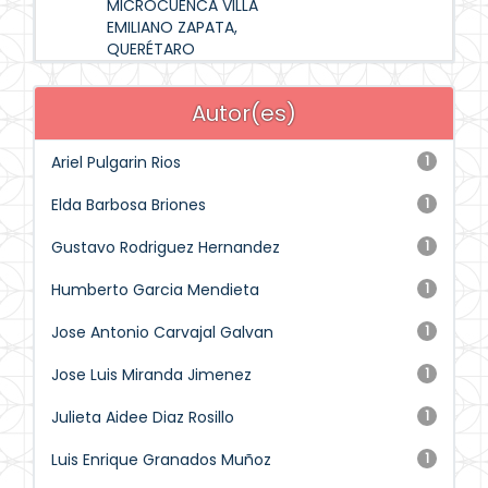
MICROCUENCA VILLA
EMILIANO ZAPATA,
QUERÉTARO
Autor(es)
Ariel Pulgarin Rios
1
Elda Barbosa Briones
1
Gustavo Rodriguez Hernandez
1
Humberto Garcia Mendieta
1
Jose Antonio Carvajal Galvan
1
Jose Luis Miranda Jimenez
1
Julieta Aidee Diaz Rosillo
1
Luis Enrique Granados Muñoz
1