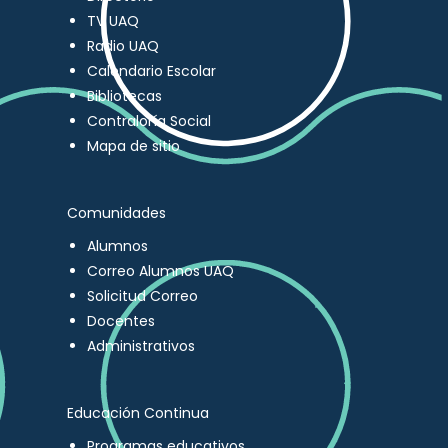
TV UAQ
Radio UAQ
Calendario Escolar
Bibliotecas
Contraloría Social
Mapa de sitio
Comunidades
Alumnos
Correo Alumnos UAQ
Solicitud Correo
Docentes
Administrativos
Educación Continua
Programas educativos