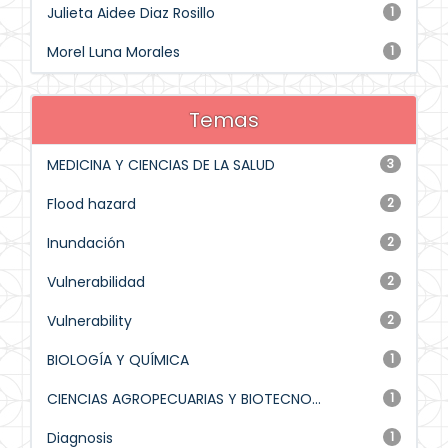
Julieta Aidee Diaz Rosillo
1
Morel Luna Morales
1
Temas
MEDICINA Y CIENCIAS DE LA SALUD
3
Flood hazard
2
Inundación
2
Vulnerabilidad
2
Vulnerability
2
BIOLOGÍA Y QUÍMICA
1
CIENCIAS AGROPECUARIAS Y BIOTECNO...
1
Diagnosis
1