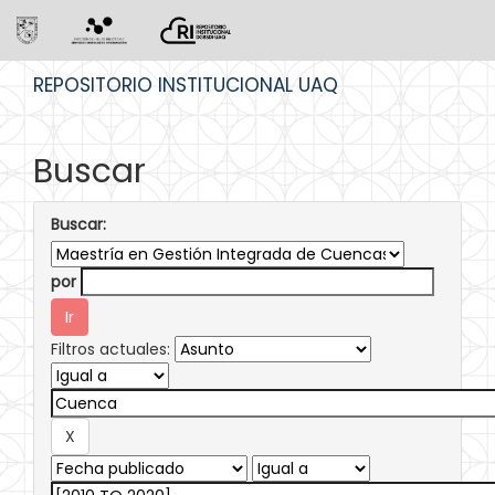
Skip
REPOSITORIO INSTITUCIONAL UAQ
navigation
Buscar
Buscar:
por
Filtros actuales: