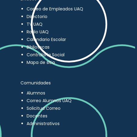
Correo de Empleados UAQ
Directorio
TV UAQ
Radio UAQ
Calendario Escolar
Bibliotecas
Contraloría Social
Mapa de sitio
Comunidades
Alumnos
Correo Alumnos UAQ
Solicitud Correo
Docentes
Administrativos