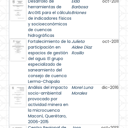
Desarrollo de
Elda
oct-2011
herramientas de
Barbosa
ArcGIS para el cálculo
Briones
de indicadores físicos
y socioeconómicos
de cuencas
hidrográficas
Fortalecimiento de la
Julieta
oct-2011
participación en
Aidee Diaz
espacios de gestión
Rosillo
del agua. El grupo
especializado de
saneamiento del
consejo de cuenca
Lerma-Chapala
Análisis del impacto
Morel Luna
dic-2016
socio-ambiental
Morales
provocado por
actividad minera en
la microcuenca
Maconí, Querétaro,
2006-2015
Centro Regional de
Jose
oct-2013