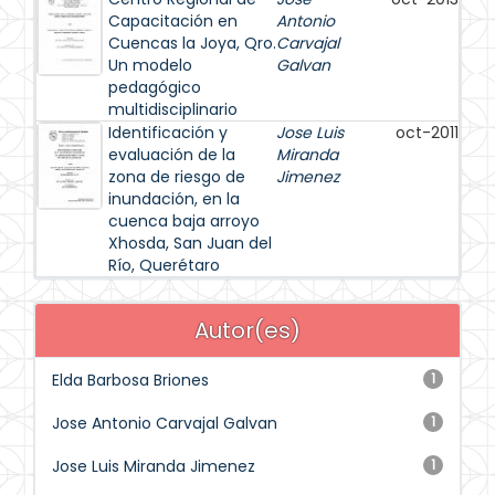
Capacitación en
Antonio
Cuencas la Joya, Qro.
Carvajal
Un modelo
Galvan
pedagógico
multidisciplinario
Identificación y
Jose Luis
oct-2011
evaluación de la
Miranda
zona de riesgo de
Jimenez
inundación, en la
cuenca baja arroyo
Xhosda, San Juan del
Río, Querétaro
Autor(es)
Elda Barbosa Briones
1
Jose Antonio Carvajal Galvan
1
Jose Luis Miranda Jimenez
1