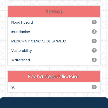
Temas
Flood hazard
2
Inundación
2
MEDICINA Y CIENCIAS DE LA SALUD
2
Vulnerability
2
Watershed
2
Fecha de publicación
2011
2