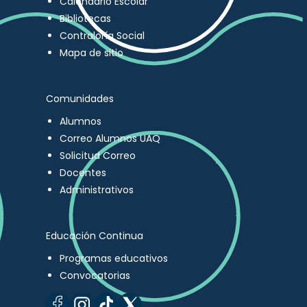
Calendario Escolar
Bibliotecas
Contraloría Social
Mapa de sitio
Comunidades
Alumnos
Correo Alumnos UAQ
Solicitud Correo
Docentes
Administrativos
Educación Continua
Programas educativos
Convocatorias