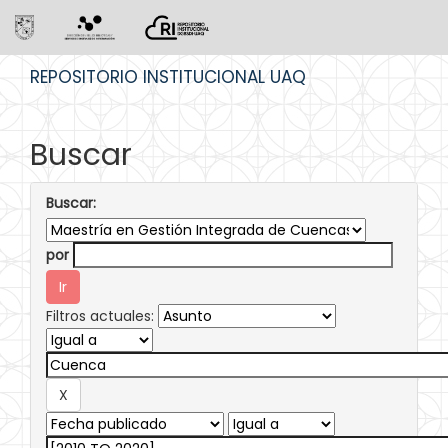
Skip
REPOSITORIO INSTITUCIONAL UAQ
navigation
Buscar
Buscar:
por
Filtros actuales: