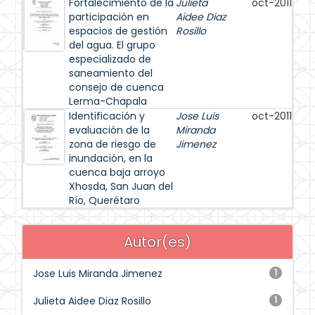
Fortalecimiento de la
Julieta
oct-2011
participación en
Aidee Diaz
espacios de gestión
Rosillo
del agua. El grupo
especializado de
saneamiento del
consejo de cuenca
Lerma-Chapala
Identificación y
Jose Luis
oct-2011
evaluación de la
Miranda
zona de riesgo de
Jimenez
inundación, en la
cuenca baja arroyo
Xhosda, San Juan del
Río, Querétaro
Autor(es)
Jose Luis Miranda Jimenez
1
Julieta Aidee Diaz Rosillo
1