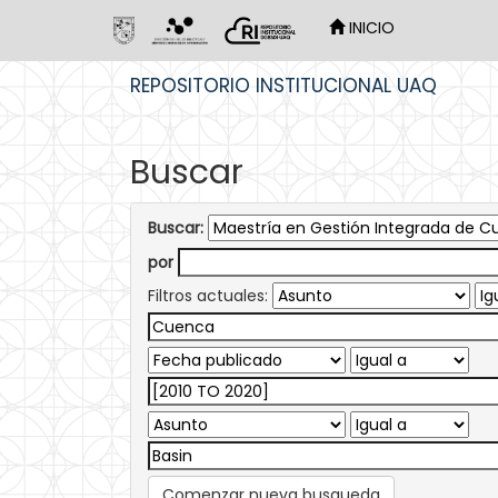
INICIO
Skip
REPOSITORIO INSTITUCIONAL UAQ
navigation
Buscar
Buscar:
por
Filtros actuales:
Comenzar nueva busqueda