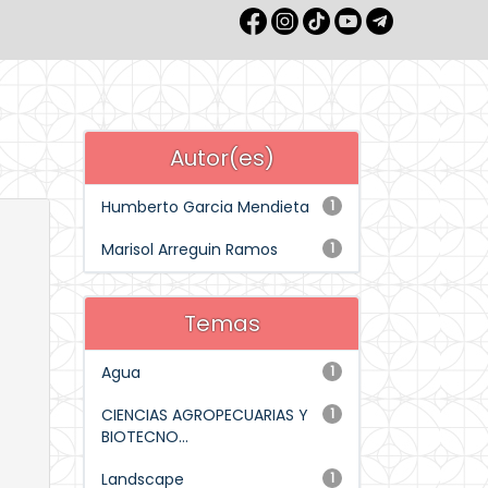
Autor(es)
Humberto Garcia Mendieta
1
Marisol Arreguin Ramos
1
Temas
Agua
1
CIENCIAS AGROPECUARIAS Y
1
BIOTECNO...
Landscape
1