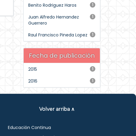
Benito Rodriguez Haros
1
Juan Alfredo Hernandez
1
Guerrero
Raul Francisco Pineda Lopez
1
Fecha de publicación
2015
1
2016
1
Volver arriba ∧
Educación Continua