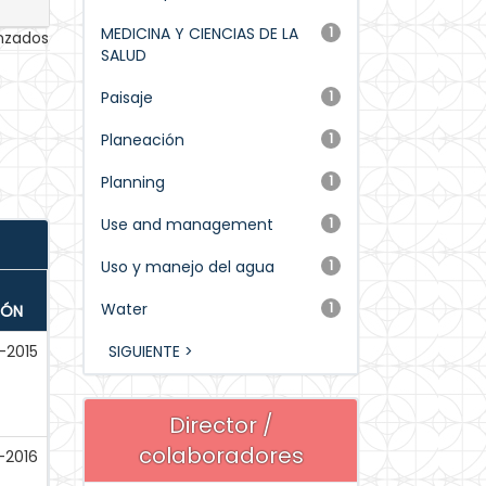
MEDICINA Y CIENCIAS DE LA
1
anzados
SALUD
Paisaje
1
Planeación
1
Planning
1
Use and management
1
Uso y manejo del agua
1
Water
1
IÓN
-2015
SIGUIENTE >
Director /
colaboradores
-2016