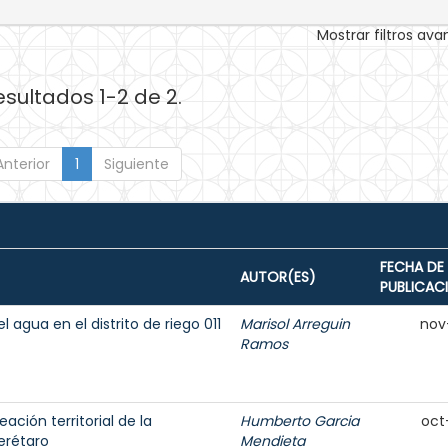
Mostrar filtros av
esultados 1-2 de 2.
Anterior
1
Siguiente
FECHA DE
AUTOR(ES)
PUBLICAC
agua en el distrito de riego 011
Marisol Arreguin
nov
Ramos
ación territorial de la
Humberto Garcia
oct
erétaro
Mendieta