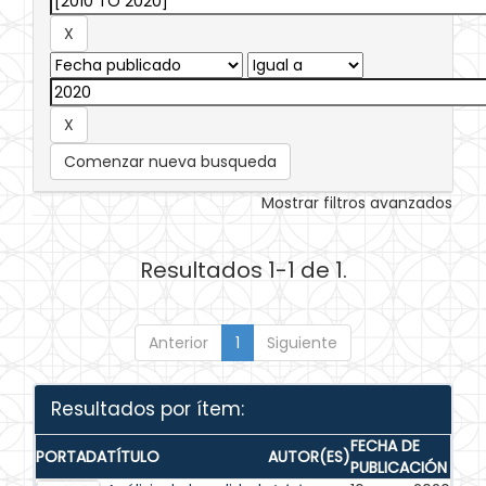
Comenzar nueva busqueda
Mostrar filtros avanzados
Resultados 1-1 de 1.
Anterior
1
Siguiente
Resultados por ítem:
FECHA DE
PORTADA
TÍTULO
AUTOR(ES)
PUBLICACIÓN