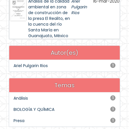
Análisis de la calidad
Ariel
16-mar-2020
ambiental en zona
Pulgarin
de construcción de
Rios
la presa El Realito, en
la cuenca del río
Santa María en
Guanajuato, México
Autor(es)
Ariel Pulgarin Rios
1
Temas
Análisis
1
BIOLOGÍA Y QUÍMICA
1
Presa
1