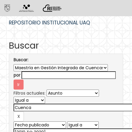
Skip
REPOSITORIO INSTITUCIONAL UAQ
navigation
Buscar
Buscar:
por
Filtros actuales: