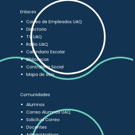
Enlaces
Correo de Empleados UAQ
Directorio
TV UAQ
Radio UAQ
Calendario Escolar
Bibliotecas
Contraloría Social
Mapa de sitio
Comunidades
Alumnos
Correo Alumnos UAQ
Solicitud Correo
Docentes
Administrativos